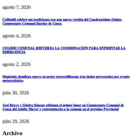
agosto 7, 2026
𝐂𝐨𝐥𝐥𝐢𝐩𝐮𝐥𝐥𝐢 𝐜𝐞𝐥𝐞𝐛𝐫𝐨́ 𝐬𝐮𝐬 𝐭𝐫𝐚𝐝𝐢𝐜𝐢𝐨𝐧𝐞𝐬 𝐜𝐨𝐧 𝐮𝐧𝐚 𝐧𝐮𝐞𝐯𝐚 𝐯𝐞𝐫𝐬𝐢𝐨́𝐧 𝐝𝐞𝐥 𝐂𝐮𝐚𝐝𝐫𝐚𝐠𝐞́𝐬𝐢𝐦𝐨 𝐐𝐮𝐢𝐧𝐭𝐨
𝐂𝐚𝐦𝐩𝐞𝐨𝐧𝐚𝐭𝐨 𝐂𝐨𝐦𝐮𝐧𝐚𝐥 𝐄𝐬𝐜𝐨𝐥𝐚𝐫 𝐝𝐞 𝐂𝐮𝐞𝐜𝐚
agosto 4, 2026
𝐂𝐎𝐆𝐑𝐈𝐃 𝐂𝐎𝐌𝐔𝐍𝐀𝐋 𝐑𝐄𝐅𝐔𝐄𝐑𝐙𝐀 𝐋𝐀 𝐂𝐎𝐎𝐑𝐃𝐈𝐍𝐀𝐂𝐈𝐎́𝐍 𝐏𝐀𝐑𝐀 𝐄𝐍𝐅𝐑𝐄𝐍𝐓𝐀𝐑 𝐋𝐀
𝐄𝐌𝐄𝐑𝐆𝐄𝐍𝐂𝐈𝐀
agosto 2, 2026
𝐌𝐮𝐧𝐢𝐜𝐢𝐩𝐢𝐨 𝐝𝐞𝐬𝐩𝐥𝐢𝐞𝐠𝐚 𝐚𝐩𝐨𝐲𝐨 𝐞𝐧 𝐬𝐞𝐜𝐭𝐨𝐫 𝐩𝐫𝐞𝐜𝐨𝐫𝐝𝐢𝐥𝐥𝐞𝐫𝐚𝐧𝐨 𝐭𝐫𝐚𝐬 𝐝𝐚𝐧̃𝐨𝐬 𝐩𝐫𝐨𝐯𝐨𝐜𝐚𝐝𝐨𝐬 𝐩𝐨𝐫 𝐞𝐯𝐞𝐧𝐭𝐨
𝐦𝐞𝐭𝐞𝐨𝐫𝐨𝐥𝐨́𝐠𝐢𝐜𝐨
julio 30, 2026
𝐉𝐨𝐬𝐞́ 𝐁𝐫𝐚𝐯𝐨 𝐲 𝐆𝐥𝐚𝐝𝐲𝐬 𝐒𝐚𝐥𝐚𝐳𝐚𝐫 𝐨𝐛𝐭𝐢𝐞𝐧𝐞𝐧 𝐞𝐥 𝐩𝐫𝐢𝐦𝐞𝐫 𝐥𝐮𝐠𝐚𝐫 𝐞𝐧 𝐂𝐚𝐦𝐩𝐞𝐨𝐧𝐚𝐭𝐨 𝐂𝐨𝐦𝐮𝐧𝐚𝐥 𝐝𝐞
𝐂𝐮𝐞𝐜𝐚 𝐝𝐞𝐥 𝐀𝐝𝐮𝐥𝐭𝐨 𝐌𝐚𝐲𝐨𝐫 𝐲 𝐫𝐞𝐩𝐫𝐞𝐬𝐞𝐧𝐭𝐚𝐫𝐚́𝐧 𝐚 𝐥𝐚 𝐜𝐨𝐦𝐮𝐧𝐚 𝐞𝐧 𝐞𝐥 𝐩𝐫𝐨́𝐱𝐢𝐦𝐨 𝐏𝐫𝐨𝐯𝐢𝐧𝐜𝐢𝐚𝐥
julio 29, 2026
Archivo