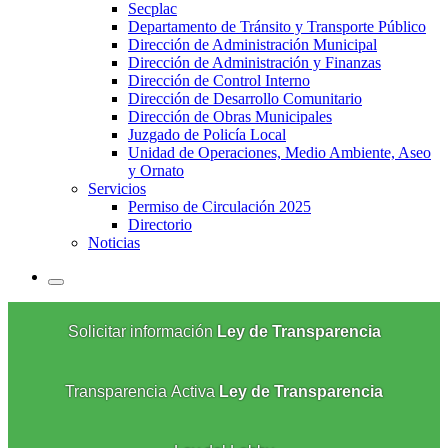
Secplac
Departamento de Tránsito y Transporte Público
Dirección de Administración Municipal
Dirección de Administración y Finanzas
Dirección de Control Interno
Dirección de Desarrollo Comunitario
Dirección de Obras Municipales
Juzgado de Policía Local
Unidad de Operaciones, Medio Ambiente, Aseo
y Ornato
Servicios
Permiso de Circulación 2025
Directorio
Noticias
Solicitar información
Ley de Transparencia
Transparencia Activa
Ley de Transparencia