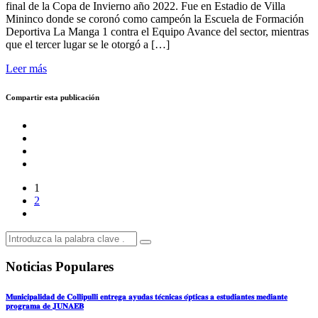
final de la Copa de Invierno año 2022. Fue en Estadio de Villa
Mininco donde se coronó como campeón la Escuela de Formación
Deportiva La Manga 1 contra el Equipo Avance del sector, mientras
que el tercer lugar se le otorgó a […]
Leer más
Compartir esta publicación
1
2
Noticias Populares
𝐌𝐮𝐧𝐢𝐜𝐢𝐩𝐚𝐥𝐢𝐝𝐚𝐝 𝐝𝐞 𝐂𝐨𝐥𝐥𝐢𝐩𝐮𝐥𝐥𝐢 𝐞𝐧𝐭𝐫𝐞𝐠𝐚 𝐚𝐲𝐮𝐝𝐚𝐬 𝐭𝐞́𝐜𝐧𝐢𝐜𝐚𝐬 𝐨́𝐩𝐭𝐢𝐜𝐚𝐬 𝐚 𝐞𝐬𝐭𝐮𝐝𝐢𝐚𝐧𝐭𝐞𝐬 𝐦𝐞𝐝𝐢𝐚𝐧𝐭𝐞
𝐩𝐫𝐨𝐠𝐫𝐚𝐦𝐚 𝐝𝐞 𝐉𝐔𝐍𝐀𝐄𝐁