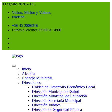
09 agosto 2026 - 1 C
Visión, Misión y Valores
Pladeco
+56 45 2886316
Lunes a Viernes: 09:00 a 14:00
Inicio
Alcaldía
Concejo Municipal
Direcciones
Unidad de Desarrollo Económico Local
Dirección Municipal de Salud
Dirección Municipal de Educación
Dirección Secretaría Municipal
Dirección Jurídica
Dirección de Seguridad Pública