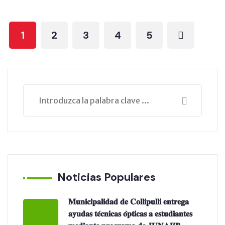
1
2
3
4
5
Noticias Populares
𝐌𝐮𝐧𝐢𝐜𝐢𝐩𝐚𝐥𝐢𝐝𝐚𝐝 𝐝𝐞 𝐂𝐨𝐥𝐥𝐢𝐩𝐮𝐥𝐥𝐢 𝐞𝐧𝐭𝐫𝐞𝐠𝐚
𝐚𝐲𝐮𝐝𝐚𝐬 𝐭𝐞́𝐜𝐧𝐢𝐜𝐚𝐬 𝐨́𝐩𝐭𝐢𝐜𝐚𝐬 𝐚 𝐞𝐬𝐭𝐮𝐝𝐢𝐚𝐧𝐭𝐞𝐬