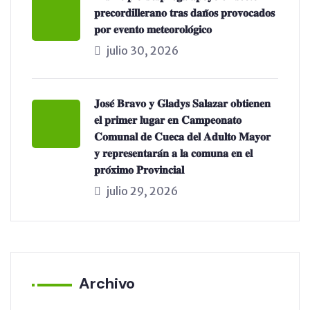
𝐩𝐫𝐞𝐜𝐨𝐫𝐝𝐢𝐥𝐥𝐞𝐫𝐚𝐧𝐨 𝐭𝐫𝐚𝐬 𝐝𝐚𝐧̃𝐨𝐬 𝐩𝐫𝐨𝐯𝐨𝐜𝐚𝐝𝐨𝐬
𝐩𝐨𝐫 𝐞𝐯𝐞𝐧𝐭𝐨 𝐦𝐞𝐭𝐞𝐨𝐫𝐨𝐥𝐨́𝐠𝐢𝐜𝐨
julio 30, 2026
𝐉𝐨𝐬𝐞́ 𝐁𝐫𝐚𝐯𝐨 𝐲 𝐆𝐥𝐚𝐝𝐲𝐬 𝐒𝐚𝐥𝐚𝐳𝐚𝐫 𝐨𝐛𝐭𝐢𝐞𝐧𝐞𝐧
𝐞𝐥 𝐩𝐫𝐢𝐦𝐞𝐫 𝐥𝐮𝐠𝐚𝐫 𝐞𝐧 𝐂𝐚𝐦𝐩𝐞𝐨𝐧𝐚𝐭𝐨
𝐂𝐨𝐦𝐮𝐧𝐚𝐥 𝐝𝐞 𝐂𝐮𝐞𝐜𝐚 𝐝𝐞𝐥 𝐀𝐝𝐮𝐥𝐭𝐨 𝐌𝐚𝐲𝐨𝐫
𝐲 𝐫𝐞𝐩𝐫𝐞𝐬𝐞𝐧𝐭𝐚𝐫𝐚́𝐧 𝐚 𝐥𝐚 𝐜𝐨𝐦𝐮𝐧𝐚 𝐞𝐧 𝐞𝐥
𝐩𝐫𝐨́𝐱𝐢𝐦𝐨 𝐏𝐫𝐨𝐯𝐢𝐧𝐜𝐢𝐚𝐥
julio 29, 2026
Archivo