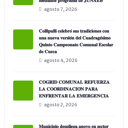
𝐦𝐞𝐝𝐢𝐚𝐧𝐭𝐞 𝐩𝐫𝐨𝐠𝐫𝐚𝐦𝐚 𝐝𝐞 𝐉𝐔𝐍𝐀𝐄𝐁
agosto 7, 2026
𝐂𝐨𝐥𝐥𝐢𝐩𝐮𝐥𝐥𝐢 𝐜𝐞𝐥𝐞𝐛𝐫𝐨́ 𝐬𝐮𝐬 𝐭𝐫𝐚𝐝𝐢𝐜𝐢𝐨𝐧𝐞𝐬 𝐜𝐨𝐧
𝐮𝐧𝐚 𝐧𝐮𝐞𝐯𝐚 𝐯𝐞𝐫𝐬𝐢𝐨́𝐧 𝐝𝐞𝐥 𝐂𝐮𝐚𝐝𝐫𝐚𝐠𝐞́𝐬𝐢𝐦𝐨
𝐐𝐮𝐢𝐧𝐭𝐨 𝐂𝐚𝐦𝐩𝐞𝐨𝐧𝐚𝐭𝐨 𝐂𝐨𝐦𝐮𝐧𝐚𝐥 𝐄𝐬𝐜𝐨𝐥𝐚𝐫
𝐝𝐞 𝐂𝐮𝐞𝐜𝐚
agosto 4, 2026
𝐂𝐎𝐆𝐑𝐈𝐃 𝐂𝐎𝐌𝐔𝐍𝐀𝐋 𝐑𝐄𝐅𝐔𝐄𝐑𝐙𝐀
𝐋𝐀 𝐂𝐎𝐎𝐑𝐃𝐈𝐍𝐀𝐂𝐈𝐎́𝐍 𝐏𝐀𝐑𝐀
𝐄𝐍𝐅𝐑𝐄𝐍𝐓𝐀𝐑 𝐋𝐀 𝐄𝐌𝐄𝐑𝐆𝐄𝐍𝐂𝐈𝐀
agosto 2, 2026
𝐌𝐮𝐧𝐢𝐜𝐢𝐩𝐢𝐨 𝐝𝐞𝐬𝐩𝐥𝐢𝐞𝐠𝐚 𝐚𝐩𝐨𝐲𝐨 𝐞𝐧 𝐬𝐞𝐜𝐭𝐨𝐫