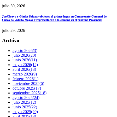
julio 30, 2026
𝐉𝐨𝐬𝐞́ 𝐁𝐫𝐚𝐯𝐨 𝐲 𝐆𝐥𝐚𝐝𝐲𝐬 𝐒𝐚𝐥𝐚𝐳𝐚𝐫 𝐨𝐛𝐭𝐢𝐞𝐧𝐞𝐧 𝐞𝐥 𝐩𝐫𝐢𝐦𝐞𝐫 𝐥𝐮𝐠𝐚𝐫 𝐞𝐧 𝐂𝐚𝐦𝐩𝐞𝐨𝐧𝐚𝐭𝐨 𝐂𝐨𝐦𝐮𝐧𝐚𝐥 𝐝𝐞
𝐂𝐮𝐞𝐜𝐚 𝐝𝐞𝐥 𝐀𝐝𝐮𝐥𝐭𝐨 𝐌𝐚𝐲𝐨𝐫 𝐲 𝐫𝐞𝐩𝐫𝐞𝐬𝐞𝐧𝐭𝐚𝐫𝐚́𝐧 𝐚 𝐥𝐚 𝐜𝐨𝐦𝐮𝐧𝐚 𝐞𝐧 𝐞𝐥 𝐩𝐫𝐨́𝐱𝐢𝐦𝐨 𝐏𝐫𝐨𝐯𝐢𝐧𝐜𝐢𝐚𝐥
julio 29, 2026
Archivo
agosto 2026
(3)
julio 2026
(20)
junio 2026
(11)
mayo 2026
(12)
abril 2026
(13)
marzo 2026
(9)
febrero 2026
(1)
noviembre 2025
(6)
octubre 2025
(17)
septiembre 2025
(18)
agosto 2025
(24)
julio 2025
(12)
junio 2025
(22)
mayo 2025
(20)
abril 2025
(13)