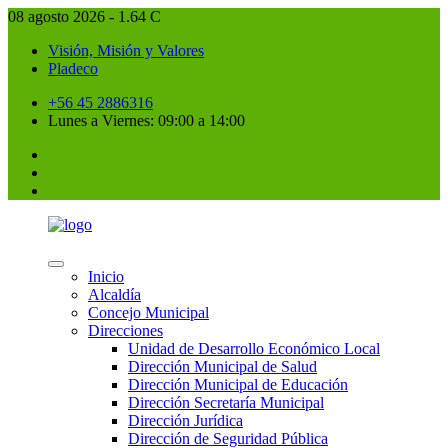
08 agosto 2026 - 1.64 C
Visión, Misión y Valores
Pladeco
+56 45 2886316
Lunes a Viernes: 09:00 a 14:00
Inicio
Alcaldía
Concejo Municipal
Direcciones
Unidad de Desarrollo Económico Local
Dirección Municipal de Salud
Dirección Municipal de Educación
Dirección Secretaría Municipal
Dirección Jurídica
Dirección de Seguridad Pública