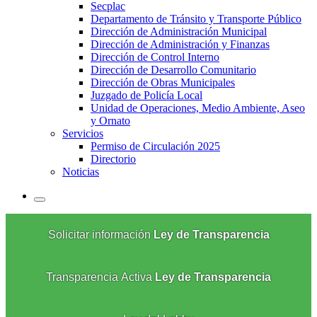
Secplac
Departamento de Tránsito y Transporte Público
Dirección de Administración Municipal
Dirección de Administración y Finanzas
Dirección de Control Interno
Dirección de Desarrollo Comunitario
Dirección de Obras Municipales
Juzgado de Policía Local
Unidad de Operaciones, Medio Ambiente, Aseo
y Ornato
Servicios
Permiso de Circulación 2025
Directorio
Noticias
Solicitar información
Ley de Transparencia
Transparencia Activa
Ley de Transparencia