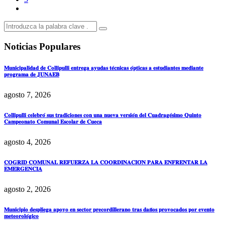
Noticias Populares
𝐌𝐮𝐧𝐢𝐜𝐢𝐩𝐚𝐥𝐢𝐝𝐚𝐝 𝐝𝐞 𝐂𝐨𝐥𝐥𝐢𝐩𝐮𝐥𝐥𝐢 𝐞𝐧𝐭𝐫𝐞𝐠𝐚 𝐚𝐲𝐮𝐝𝐚𝐬 𝐭𝐞́𝐜𝐧𝐢𝐜𝐚𝐬 𝐨́𝐩𝐭𝐢𝐜𝐚𝐬 𝐚 𝐞𝐬𝐭𝐮𝐝𝐢𝐚𝐧𝐭𝐞𝐬 𝐦𝐞𝐝𝐢𝐚𝐧𝐭𝐞
𝐩𝐫𝐨𝐠𝐫𝐚𝐦𝐚 𝐝𝐞 𝐉𝐔𝐍𝐀𝐄𝐁
agosto 7, 2026
𝐂𝐨𝐥𝐥𝐢𝐩𝐮𝐥𝐥𝐢 𝐜𝐞𝐥𝐞𝐛𝐫𝐨́ 𝐬𝐮𝐬 𝐭𝐫𝐚𝐝𝐢𝐜𝐢𝐨𝐧𝐞𝐬 𝐜𝐨𝐧 𝐮𝐧𝐚 𝐧𝐮𝐞𝐯𝐚 𝐯𝐞𝐫𝐬𝐢𝐨́𝐧 𝐝𝐞𝐥 𝐂𝐮𝐚𝐝𝐫𝐚𝐠𝐞́𝐬𝐢𝐦𝐨 𝐐𝐮𝐢𝐧𝐭𝐨
𝐂𝐚𝐦𝐩𝐞𝐨𝐧𝐚𝐭𝐨 𝐂𝐨𝐦𝐮𝐧𝐚𝐥 𝐄𝐬𝐜𝐨𝐥𝐚𝐫 𝐝𝐞 𝐂𝐮𝐞𝐜𝐚
agosto 4, 2026
𝐂𝐎𝐆𝐑𝐈𝐃 𝐂𝐎𝐌𝐔𝐍𝐀𝐋 𝐑𝐄𝐅𝐔𝐄𝐑𝐙𝐀 𝐋𝐀 𝐂𝐎𝐎𝐑𝐃𝐈𝐍𝐀𝐂𝐈𝐎́𝐍 𝐏𝐀𝐑𝐀 𝐄𝐍𝐅𝐑𝐄𝐍𝐓𝐀𝐑 𝐋𝐀
𝐄𝐌𝐄𝐑𝐆𝐄𝐍𝐂𝐈𝐀
agosto 2, 2026
𝐌𝐮𝐧𝐢𝐜𝐢𝐩𝐢𝐨 𝐝𝐞𝐬𝐩𝐥𝐢𝐞𝐠𝐚 𝐚𝐩𝐨𝐲𝐨 𝐞𝐧 𝐬𝐞𝐜𝐭𝐨𝐫 𝐩𝐫𝐞𝐜𝐨𝐫𝐝𝐢𝐥𝐥𝐞𝐫𝐚𝐧𝐨 𝐭𝐫𝐚𝐬 𝐝𝐚𝐧̃𝐨𝐬 𝐩𝐫𝐨𝐯𝐨𝐜𝐚𝐝𝐨𝐬 𝐩𝐨𝐫 𝐞𝐯𝐞𝐧𝐭𝐨
𝐦𝐞𝐭𝐞𝐨𝐫𝐨𝐥𝐨́𝐠𝐢𝐜𝐨