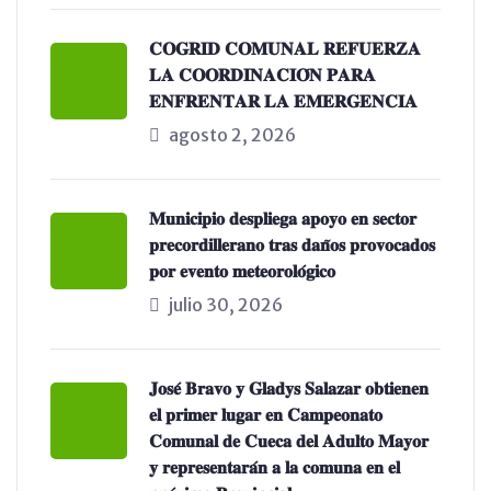
𝐂𝐎𝐆𝐑𝐈𝐃 𝐂𝐎𝐌𝐔𝐍𝐀𝐋 𝐑𝐄𝐅𝐔𝐄𝐑𝐙𝐀
𝐋𝐀 𝐂𝐎𝐎𝐑𝐃𝐈𝐍𝐀𝐂𝐈𝐎́𝐍 𝐏𝐀𝐑𝐀
𝐄𝐍𝐅𝐑𝐄𝐍𝐓𝐀𝐑 𝐋𝐀 𝐄𝐌𝐄𝐑𝐆𝐄𝐍𝐂𝐈𝐀
agosto 2, 2026
𝐌𝐮𝐧𝐢𝐜𝐢𝐩𝐢𝐨 𝐝𝐞𝐬𝐩𝐥𝐢𝐞𝐠𝐚 𝐚𝐩𝐨𝐲𝐨 𝐞𝐧 𝐬𝐞𝐜𝐭𝐨𝐫
𝐩𝐫𝐞𝐜𝐨𝐫𝐝𝐢𝐥𝐥𝐞𝐫𝐚𝐧𝐨 𝐭𝐫𝐚𝐬 𝐝𝐚𝐧̃𝐨𝐬 𝐩𝐫𝐨𝐯𝐨𝐜𝐚𝐝𝐨𝐬
𝐩𝐨𝐫 𝐞𝐯𝐞𝐧𝐭𝐨 𝐦𝐞𝐭𝐞𝐨𝐫𝐨𝐥𝐨́𝐠𝐢𝐜𝐨
julio 30, 2026
𝐉𝐨𝐬𝐞́ 𝐁𝐫𝐚𝐯𝐨 𝐲 𝐆𝐥𝐚𝐝𝐲𝐬 𝐒𝐚𝐥𝐚𝐳𝐚𝐫 𝐨𝐛𝐭𝐢𝐞𝐧𝐞𝐧
𝐞𝐥 𝐩𝐫𝐢𝐦𝐞𝐫 𝐥𝐮𝐠𝐚𝐫 𝐞𝐧 𝐂𝐚𝐦𝐩𝐞𝐨𝐧𝐚𝐭𝐨
𝐂𝐨𝐦𝐮𝐧𝐚𝐥 𝐝𝐞 𝐂𝐮𝐞𝐜𝐚 𝐝𝐞𝐥 𝐀𝐝𝐮𝐥𝐭𝐨 𝐌𝐚𝐲𝐨𝐫
𝐲 𝐫𝐞𝐩𝐫𝐞𝐬𝐞𝐧𝐭𝐚𝐫𝐚́𝐧 𝐚 𝐥𝐚 𝐜𝐨𝐦𝐮𝐧𝐚 𝐞𝐧 𝐞𝐥