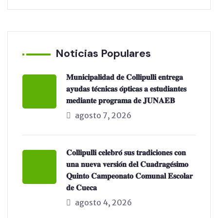
Noticias Populares
𝐌𝐮𝐧𝐢𝐜𝐢𝐩𝐚𝐥𝐢𝐝𝐚𝐝 𝐝𝐞 𝐂𝐨𝐥𝐥𝐢𝐩𝐮𝐥𝐥𝐢 𝐞𝐧𝐭𝐫𝐞𝐠𝐚
𝐚𝐲𝐮𝐝𝐚𝐬 𝐭𝐞́𝐜𝐧𝐢𝐜𝐚𝐬 𝐨́𝐩𝐭𝐢𝐜𝐚𝐬 𝐚 𝐞𝐬𝐭𝐮𝐝𝐢𝐚𝐧𝐭𝐞𝐬
𝐦𝐞𝐝𝐢𝐚𝐧𝐭𝐞 𝐩𝐫𝐨𝐠𝐫𝐚𝐦𝐚 𝐝𝐞 𝐉𝐔𝐍𝐀𝐄𝐁
agosto 7, 2026
𝐂𝐨𝐥𝐥𝐢𝐩𝐮𝐥𝐥𝐢 𝐜𝐞𝐥𝐞𝐛𝐫𝐨́ 𝐬𝐮𝐬 𝐭𝐫𝐚𝐝𝐢𝐜𝐢𝐨𝐧𝐞𝐬 𝐜𝐨𝐧
𝐮𝐧𝐚 𝐧𝐮𝐞𝐯𝐚 𝐯𝐞𝐫𝐬𝐢𝐨́𝐧 𝐝𝐞𝐥 𝐂𝐮𝐚𝐝𝐫𝐚𝐠𝐞́𝐬𝐢𝐦𝐨
𝐐𝐮𝐢𝐧𝐭𝐨 𝐂𝐚𝐦𝐩𝐞𝐨𝐧𝐚𝐭𝐨 𝐂𝐨𝐦𝐮𝐧𝐚𝐥 𝐄𝐬𝐜𝐨𝐥𝐚𝐫
𝐝𝐞 𝐂𝐮𝐞𝐜𝐚
agosto 4, 2026