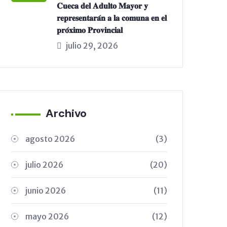
𝐂𝐮𝐞𝐜𝐚 𝐝𝐞𝐥 𝐀𝐝𝐮𝐥𝐭𝐨 𝐌𝐚𝐲𝐨𝐫 𝐲
𝐫𝐞𝐩𝐫𝐞𝐬𝐞𝐧𝐭𝐚𝐫𝐚́𝐧 𝐚 𝐥𝐚 𝐜𝐨𝐦𝐮𝐧𝐚 𝐞𝐧 𝐞𝐥
𝐩𝐫𝐨́𝐱𝐢𝐦𝐨 𝐏𝐫𝐨𝐯𝐢𝐧𝐜𝐢𝐚𝐥
julio 29, 2026
Archivo
agosto 2026
(3)
julio 2026
(20)
junio 2026
(11)
mayo 2026
(12)