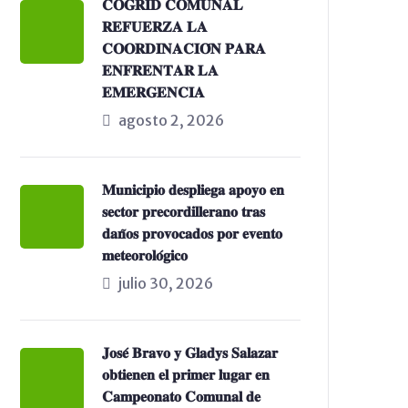
𝐂𝐎𝐆𝐑𝐈𝐃 𝐂𝐎𝐌𝐔𝐍𝐀𝐋
𝐑𝐄𝐅𝐔𝐄𝐑𝐙𝐀 𝐋𝐀
𝐂𝐎𝐎𝐑𝐃𝐈𝐍𝐀𝐂𝐈𝐎́𝐍 𝐏𝐀𝐑𝐀
𝐄𝐍𝐅𝐑𝐄𝐍𝐓𝐀𝐑 𝐋𝐀
𝐄𝐌𝐄𝐑𝐆𝐄𝐍𝐂𝐈𝐀
agosto 2, 2026
𝐌𝐮𝐧𝐢𝐜𝐢𝐩𝐢𝐨 𝐝𝐞𝐬𝐩𝐥𝐢𝐞𝐠𝐚 𝐚𝐩𝐨𝐲𝐨 𝐞𝐧
𝐬𝐞𝐜𝐭𝐨𝐫 𝐩𝐫𝐞𝐜𝐨𝐫𝐝𝐢𝐥𝐥𝐞𝐫𝐚𝐧𝐨 𝐭𝐫𝐚𝐬
𝐝𝐚𝐧̃𝐨𝐬 𝐩𝐫𝐨𝐯𝐨𝐜𝐚𝐝𝐨𝐬 𝐩𝐨𝐫 𝐞𝐯𝐞𝐧𝐭𝐨
𝐦𝐞𝐭𝐞𝐨𝐫𝐨𝐥𝐨́𝐠𝐢𝐜𝐨
julio 30, 2026
𝐉𝐨𝐬𝐞́ 𝐁𝐫𝐚𝐯𝐨 𝐲 𝐆𝐥𝐚𝐝𝐲𝐬 𝐒𝐚𝐥𝐚𝐳𝐚𝐫
𝐨𝐛𝐭𝐢𝐞𝐧𝐞𝐧 𝐞𝐥 𝐩𝐫𝐢𝐦𝐞𝐫 𝐥𝐮𝐠𝐚𝐫 𝐞𝐧
𝐂𝐚𝐦𝐩𝐞𝐨𝐧𝐚𝐭𝐨 𝐂𝐨𝐦𝐮𝐧𝐚𝐥 𝐝𝐞