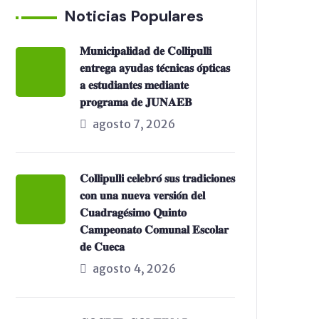
Noticias Populares
𝐌𝐮𝐧𝐢𝐜𝐢𝐩𝐚𝐥𝐢𝐝𝐚𝐝 𝐝𝐞 𝐂𝐨𝐥𝐥𝐢𝐩𝐮𝐥𝐥𝐢
𝐞𝐧𝐭𝐫𝐞𝐠𝐚 𝐚𝐲𝐮𝐝𝐚𝐬 𝐭𝐞́𝐜𝐧𝐢𝐜𝐚𝐬 𝐨́𝐩𝐭𝐢𝐜𝐚𝐬
𝐚 𝐞𝐬𝐭𝐮𝐝𝐢𝐚𝐧𝐭𝐞𝐬 𝐦𝐞𝐝𝐢𝐚𝐧𝐭𝐞
𝐩𝐫𝐨𝐠𝐫𝐚𝐦𝐚 𝐝𝐞 𝐉𝐔𝐍𝐀𝐄𝐁
agosto 7, 2026
𝐂𝐨𝐥𝐥𝐢𝐩𝐮𝐥𝐥𝐢 𝐜𝐞𝐥𝐞𝐛𝐫𝐨́ 𝐬𝐮𝐬 𝐭𝐫𝐚𝐝𝐢𝐜𝐢𝐨𝐧𝐞𝐬
𝐜𝐨𝐧 𝐮𝐧𝐚 𝐧𝐮𝐞𝐯𝐚 𝐯𝐞𝐫𝐬𝐢𝐨́𝐧 𝐝𝐞𝐥
𝐂𝐮𝐚𝐝𝐫𝐚𝐠𝐞́𝐬𝐢𝐦𝐨 𝐐𝐮𝐢𝐧𝐭𝐨
𝐂𝐚𝐦𝐩𝐞𝐨𝐧𝐚𝐭𝐨 𝐂𝐨𝐦𝐮𝐧𝐚𝐥 𝐄𝐬𝐜𝐨𝐥𝐚𝐫
𝐝𝐞 𝐂𝐮𝐞𝐜𝐚
agosto 4, 2026