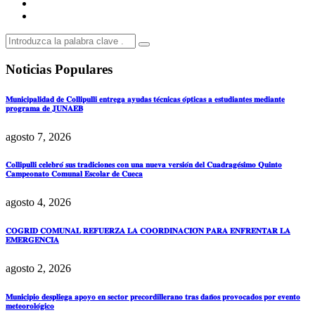
Noticias Populares
𝐌𝐮𝐧𝐢𝐜𝐢𝐩𝐚𝐥𝐢𝐝𝐚𝐝 𝐝𝐞 𝐂𝐨𝐥𝐥𝐢𝐩𝐮𝐥𝐥𝐢 𝐞𝐧𝐭𝐫𝐞𝐠𝐚 𝐚𝐲𝐮𝐝𝐚𝐬 𝐭𝐞́𝐜𝐧𝐢𝐜𝐚𝐬 𝐨́𝐩𝐭𝐢𝐜𝐚𝐬 𝐚 𝐞𝐬𝐭𝐮𝐝𝐢𝐚𝐧𝐭𝐞𝐬 𝐦𝐞𝐝𝐢𝐚𝐧𝐭𝐞
𝐩𝐫𝐨𝐠𝐫𝐚𝐦𝐚 𝐝𝐞 𝐉𝐔𝐍𝐀𝐄𝐁
agosto 7, 2026
𝐂𝐨𝐥𝐥𝐢𝐩𝐮𝐥𝐥𝐢 𝐜𝐞𝐥𝐞𝐛𝐫𝐨́ 𝐬𝐮𝐬 𝐭𝐫𝐚𝐝𝐢𝐜𝐢𝐨𝐧𝐞𝐬 𝐜𝐨𝐧 𝐮𝐧𝐚 𝐧𝐮𝐞𝐯𝐚 𝐯𝐞𝐫𝐬𝐢𝐨́𝐧 𝐝𝐞𝐥 𝐂𝐮𝐚𝐝𝐫𝐚𝐠𝐞́𝐬𝐢𝐦𝐨 𝐐𝐮𝐢𝐧𝐭𝐨
𝐂𝐚𝐦𝐩𝐞𝐨𝐧𝐚𝐭𝐨 𝐂𝐨𝐦𝐮𝐧𝐚𝐥 𝐄𝐬𝐜𝐨𝐥𝐚𝐫 𝐝𝐞 𝐂𝐮𝐞𝐜𝐚
agosto 4, 2026
𝐂𝐎𝐆𝐑𝐈𝐃 𝐂𝐎𝐌𝐔𝐍𝐀𝐋 𝐑𝐄𝐅𝐔𝐄𝐑𝐙𝐀 𝐋𝐀 𝐂𝐎𝐎𝐑𝐃𝐈𝐍𝐀𝐂𝐈𝐎́𝐍 𝐏𝐀𝐑𝐀 𝐄𝐍𝐅𝐑𝐄𝐍𝐓𝐀𝐑 𝐋𝐀
𝐄𝐌𝐄𝐑𝐆𝐄𝐍𝐂𝐈𝐀
agosto 2, 2026
𝐌𝐮𝐧𝐢𝐜𝐢𝐩𝐢𝐨 𝐝𝐞𝐬𝐩𝐥𝐢𝐞𝐠𝐚 𝐚𝐩𝐨𝐲𝐨 𝐞𝐧 𝐬𝐞𝐜𝐭𝐨𝐫 𝐩𝐫𝐞𝐜𝐨𝐫𝐝𝐢𝐥𝐥𝐞𝐫𝐚𝐧𝐨 𝐭𝐫𝐚𝐬 𝐝𝐚𝐧̃𝐨𝐬 𝐩𝐫𝐨𝐯𝐨𝐜𝐚𝐝𝐨𝐬 𝐩𝐨𝐫 𝐞𝐯𝐞𝐧𝐭𝐨
𝐦𝐞𝐭𝐞𝐨𝐫𝐨𝐥𝐨́𝐠𝐢𝐜𝐨