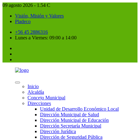
09 agosto 2026 - 1.54 C
Visión, Misión y Valores
Pladeco
+56 45 2886316
Lunes a Viernes: 09:00 a 14:00
Inicio
Alcaldía
Concejo Municipal
Direcciones
Unidad de Desarrollo Económico Local
Dirección Municipal de Salud
Dirección Municipal de Educación
Dirección Secretaría Municipal
Dirección Jurídica
Dirección de Seguridad Pública