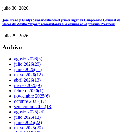
julio 30, 2026
𝐉𝐨𝐬𝐞́ 𝐁𝐫𝐚𝐯𝐨 𝐲 𝐆𝐥𝐚𝐝𝐲𝐬 𝐒𝐚𝐥𝐚𝐳𝐚𝐫 𝐨𝐛𝐭𝐢𝐞𝐧𝐞𝐧 𝐞𝐥 𝐩𝐫𝐢𝐦𝐞𝐫 𝐥𝐮𝐠𝐚𝐫 𝐞𝐧 𝐂𝐚𝐦𝐩𝐞𝐨𝐧𝐚𝐭𝐨 𝐂𝐨𝐦𝐮𝐧𝐚𝐥 𝐝𝐞
𝐂𝐮𝐞𝐜𝐚 𝐝𝐞𝐥 𝐀𝐝𝐮𝐥𝐭𝐨 𝐌𝐚𝐲𝐨𝐫 𝐲 𝐫𝐞𝐩𝐫𝐞𝐬𝐞𝐧𝐭𝐚𝐫𝐚́𝐧 𝐚 𝐥𝐚 𝐜𝐨𝐦𝐮𝐧𝐚 𝐞𝐧 𝐞𝐥 𝐩𝐫𝐨́𝐱𝐢𝐦𝐨 𝐏𝐫𝐨𝐯𝐢𝐧𝐜𝐢𝐚𝐥
julio 29, 2026
Archivo
agosto 2026
(3)
julio 2026
(20)
junio 2026
(11)
mayo 2026
(12)
abril 2026
(13)
marzo 2026
(9)
febrero 2026
(1)
noviembre 2025
(6)
octubre 2025
(17)
septiembre 2025
(18)
agosto 2025
(24)
julio 2025
(12)
junio 2025
(22)
mayo 2025
(20)