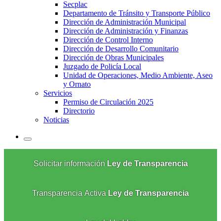
Secplac
Departamento de Tránsito y Transporte Público
Dirección de Administración Municipal
Dirección de Administración y Finanzas
Dirección de Control Interno
Dirección de Desarrollo Comunitario
Dirección de Obras Municipales
Juzgado de Policía Local
Unidad de Operaciones, Medio Ambiente, Aseo
y Ornato
Servicios
Permiso de Circulación 2025
Directorio
Noticias
Solicitar información
Ley de Transparencia
Transparencia Activa
Ley de Transparencia