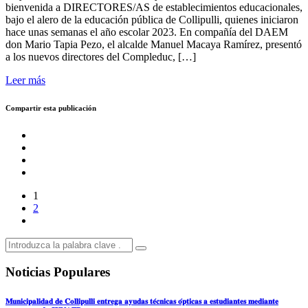
bienvenida a DIRECTORES/AS de establecimientos educacionales,
bajo el alero de la educación pública de Collipulli, quienes iniciaron
hace unas semanas el año escolar 2023. En compañía del DAEM
don Mario Tapia Pezo, el alcalde Manuel Macaya Ramírez, presentó
a los nuevos directores del Compleduc, […]
Leer más
Compartir esta publicación
1
2
Noticias Populares
𝐌𝐮𝐧𝐢𝐜𝐢𝐩𝐚𝐥𝐢𝐝𝐚𝐝 𝐝𝐞 𝐂𝐨𝐥𝐥𝐢𝐩𝐮𝐥𝐥𝐢 𝐞𝐧𝐭𝐫𝐞𝐠𝐚 𝐚𝐲𝐮𝐝𝐚𝐬 𝐭𝐞́𝐜𝐧𝐢𝐜𝐚𝐬 𝐨́𝐩𝐭𝐢𝐜𝐚𝐬 𝐚 𝐞𝐬𝐭𝐮𝐝𝐢𝐚𝐧𝐭𝐞𝐬 𝐦𝐞𝐝𝐢𝐚𝐧𝐭𝐞