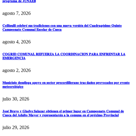
𝐩𝐫𝐨𝐠𝐫𝐚𝐦𝐚 𝐝𝐞 𝐉𝐔𝐍𝐀𝐄𝐁
agosto 7, 2026
𝐂𝐨𝐥𝐥𝐢𝐩𝐮𝐥𝐥𝐢 𝐜𝐞𝐥𝐞𝐛𝐫𝐨́ 𝐬𝐮𝐬 𝐭𝐫𝐚𝐝𝐢𝐜𝐢𝐨𝐧𝐞𝐬 𝐜𝐨𝐧 𝐮𝐧𝐚 𝐧𝐮𝐞𝐯𝐚 𝐯𝐞𝐫𝐬𝐢𝐨́𝐧 𝐝𝐞𝐥 𝐂𝐮𝐚𝐝𝐫𝐚𝐠𝐞́𝐬𝐢𝐦𝐨 𝐐𝐮𝐢𝐧𝐭𝐨
𝐂𝐚𝐦𝐩𝐞𝐨𝐧𝐚𝐭𝐨 𝐂𝐨𝐦𝐮𝐧𝐚𝐥 𝐄𝐬𝐜𝐨𝐥𝐚𝐫 𝐝𝐞 𝐂𝐮𝐞𝐜𝐚
agosto 4, 2026
𝐂𝐎𝐆𝐑𝐈𝐃 𝐂𝐎𝐌𝐔𝐍𝐀𝐋 𝐑𝐄𝐅𝐔𝐄𝐑𝐙𝐀 𝐋𝐀 𝐂𝐎𝐎𝐑𝐃𝐈𝐍𝐀𝐂𝐈𝐎́𝐍 𝐏𝐀𝐑𝐀 𝐄𝐍𝐅𝐑𝐄𝐍𝐓𝐀𝐑 𝐋𝐀
𝐄𝐌𝐄𝐑𝐆𝐄𝐍𝐂𝐈𝐀
agosto 2, 2026
𝐌𝐮𝐧𝐢𝐜𝐢𝐩𝐢𝐨 𝐝𝐞𝐬𝐩𝐥𝐢𝐞𝐠𝐚 𝐚𝐩𝐨𝐲𝐨 𝐞𝐧 𝐬𝐞𝐜𝐭𝐨𝐫 𝐩𝐫𝐞𝐜𝐨𝐫𝐝𝐢𝐥𝐥𝐞𝐫𝐚𝐧𝐨 𝐭𝐫𝐚𝐬 𝐝𝐚𝐧̃𝐨𝐬 𝐩𝐫𝐨𝐯𝐨𝐜𝐚𝐝𝐨𝐬 𝐩𝐨𝐫 𝐞𝐯𝐞𝐧𝐭𝐨
𝐦𝐞𝐭𝐞𝐨𝐫𝐨𝐥𝐨́𝐠𝐢𝐜𝐨
julio 30, 2026
𝐉𝐨𝐬𝐞́ 𝐁𝐫𝐚𝐯𝐨 𝐲 𝐆𝐥𝐚𝐝𝐲𝐬 𝐒𝐚𝐥𝐚𝐳𝐚𝐫 𝐨𝐛𝐭𝐢𝐞𝐧𝐞𝐧 𝐞𝐥 𝐩𝐫𝐢𝐦𝐞𝐫 𝐥𝐮𝐠𝐚𝐫 𝐞𝐧 𝐂𝐚𝐦𝐩𝐞𝐨𝐧𝐚𝐭𝐨 𝐂𝐨𝐦𝐮𝐧𝐚𝐥 𝐝𝐞
𝐂𝐮𝐞𝐜𝐚 𝐝𝐞𝐥 𝐀𝐝𝐮𝐥𝐭𝐨 𝐌𝐚𝐲𝐨𝐫 𝐲 𝐫𝐞𝐩𝐫𝐞𝐬𝐞𝐧𝐭𝐚𝐫𝐚́𝐧 𝐚 𝐥𝐚 𝐜𝐨𝐦𝐮𝐧𝐚 𝐞𝐧 𝐞𝐥 𝐩𝐫𝐨́𝐱𝐢𝐦𝐨 𝐏𝐫𝐨𝐯𝐢𝐧𝐜𝐢𝐚𝐥
julio 29, 2026