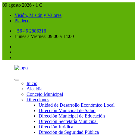
09 agosto 2026 - 1 C
Visión, Misión y Valores
Pladeco
+56 45 2886316
Lunes a Viernes: 09:00 a 14:00
Inicio
Alcaldía
Concejo Municipal
Direcciones
Unidad de Desarrollo Económico Local
Dirección Municipal de Salud
Dirección Municipal de Educación
Dirección Secretaría Municipal
Dirección Jurídica
Dirección de Seguridad Pública