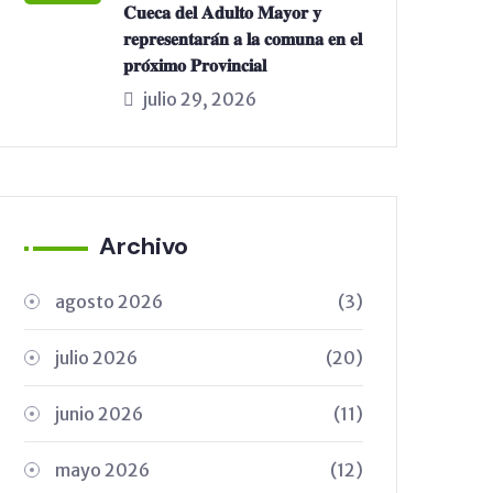
𝐂𝐮𝐞𝐜𝐚 𝐝𝐞𝐥 𝐀𝐝𝐮𝐥𝐭𝐨 𝐌𝐚𝐲𝐨𝐫 𝐲
𝐫𝐞𝐩𝐫𝐞𝐬𝐞𝐧𝐭𝐚𝐫𝐚́𝐧 𝐚 𝐥𝐚 𝐜𝐨𝐦𝐮𝐧𝐚 𝐞𝐧 𝐞𝐥
𝐩𝐫𝐨́𝐱𝐢𝐦𝐨 𝐏𝐫𝐨𝐯𝐢𝐧𝐜𝐢𝐚𝐥
julio 29, 2026
Archivo
agosto 2026
(3)
julio 2026
(20)
junio 2026
(11)
mayo 2026
(12)