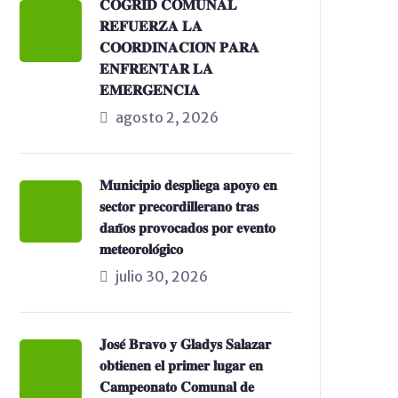
𝐂𝐎𝐆𝐑𝐈𝐃 𝐂𝐎𝐌𝐔𝐍𝐀𝐋
𝐑𝐄𝐅𝐔𝐄𝐑𝐙𝐀 𝐋𝐀
𝐂𝐎𝐎𝐑𝐃𝐈𝐍𝐀𝐂𝐈𝐎́𝐍 𝐏𝐀𝐑𝐀
𝐄𝐍𝐅𝐑𝐄𝐍𝐓𝐀𝐑 𝐋𝐀
𝐄𝐌𝐄𝐑𝐆𝐄𝐍𝐂𝐈𝐀
agosto 2, 2026
𝐌𝐮𝐧𝐢𝐜𝐢𝐩𝐢𝐨 𝐝𝐞𝐬𝐩𝐥𝐢𝐞𝐠𝐚 𝐚𝐩𝐨𝐲𝐨 𝐞𝐧
𝐬𝐞𝐜𝐭𝐨𝐫 𝐩𝐫𝐞𝐜𝐨𝐫𝐝𝐢𝐥𝐥𝐞𝐫𝐚𝐧𝐨 𝐭𝐫𝐚𝐬
𝐝𝐚𝐧̃𝐨𝐬 𝐩𝐫𝐨𝐯𝐨𝐜𝐚𝐝𝐨𝐬 𝐩𝐨𝐫 𝐞𝐯𝐞𝐧𝐭𝐨
𝐦𝐞𝐭𝐞𝐨𝐫𝐨𝐥𝐨́𝐠𝐢𝐜𝐨
julio 30, 2026
𝐉𝐨𝐬𝐞́ 𝐁𝐫𝐚𝐯𝐨 𝐲 𝐆𝐥𝐚𝐝𝐲𝐬 𝐒𝐚𝐥𝐚𝐳𝐚𝐫
𝐨𝐛𝐭𝐢𝐞𝐧𝐞𝐧 𝐞𝐥 𝐩𝐫𝐢𝐦𝐞𝐫 𝐥𝐮𝐠𝐚𝐫 𝐞𝐧
𝐂𝐚𝐦𝐩𝐞𝐨𝐧𝐚𝐭𝐨 𝐂𝐨𝐦𝐮𝐧𝐚𝐥 𝐝𝐞