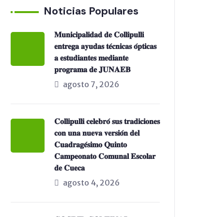
Noticias Populares
𝐌𝐮𝐧𝐢𝐜𝐢𝐩𝐚𝐥𝐢𝐝𝐚𝐝 𝐝𝐞 𝐂𝐨𝐥𝐥𝐢𝐩𝐮𝐥𝐥𝐢
𝐞𝐧𝐭𝐫𝐞𝐠𝐚 𝐚𝐲𝐮𝐝𝐚𝐬 𝐭𝐞́𝐜𝐧𝐢𝐜𝐚𝐬 𝐨́𝐩𝐭𝐢𝐜𝐚𝐬
𝐚 𝐞𝐬𝐭𝐮𝐝𝐢𝐚𝐧𝐭𝐞𝐬 𝐦𝐞𝐝𝐢𝐚𝐧𝐭𝐞
𝐩𝐫𝐨𝐠𝐫𝐚𝐦𝐚 𝐝𝐞 𝐉𝐔𝐍𝐀𝐄𝐁
agosto 7, 2026
𝐂𝐨𝐥𝐥𝐢𝐩𝐮𝐥𝐥𝐢 𝐜𝐞𝐥𝐞𝐛𝐫𝐨́ 𝐬𝐮𝐬 𝐭𝐫𝐚𝐝𝐢𝐜𝐢𝐨𝐧𝐞𝐬
𝐜𝐨𝐧 𝐮𝐧𝐚 𝐧𝐮𝐞𝐯𝐚 𝐯𝐞𝐫𝐬𝐢𝐨́𝐧 𝐝𝐞𝐥
𝐂𝐮𝐚𝐝𝐫𝐚𝐠𝐞́𝐬𝐢𝐦𝐨 𝐐𝐮𝐢𝐧𝐭𝐨
𝐂𝐚𝐦𝐩𝐞𝐨𝐧𝐚𝐭𝐨 𝐂𝐨𝐦𝐮𝐧𝐚𝐥 𝐄𝐬𝐜𝐨𝐥𝐚𝐫
𝐝𝐞 𝐂𝐮𝐞𝐜𝐚
agosto 4, 2026