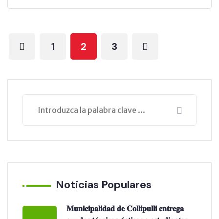
1
2
3
Noticias Populares
𝐌𝐮𝐧𝐢𝐜𝐢𝐩𝐚𝐥𝐢𝐝𝐚𝐝 𝐝𝐞 𝐂𝐨𝐥𝐥𝐢𝐩𝐮𝐥𝐥𝐢 𝐞𝐧𝐭𝐫𝐞𝐠𝐚