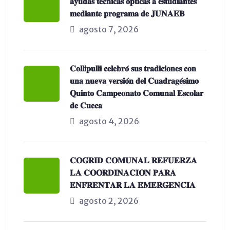
𝐚𝐲𝐮𝐝𝐚𝐬 𝐭𝐞́𝐜𝐧𝐢𝐜𝐚𝐬 𝐨́𝐩𝐭𝐢𝐜𝐚𝐬 𝐚 𝐞𝐬𝐭𝐮𝐝𝐢𝐚𝐧𝐭𝐞𝐬
𝐦𝐞𝐝𝐢𝐚𝐧𝐭𝐞 𝐩𝐫𝐨𝐠𝐫𝐚𝐦𝐚 𝐝𝐞 𝐉𝐔𝐍𝐀𝐄𝐁
agosto 7, 2026
𝐂𝐨𝐥𝐥𝐢𝐩𝐮𝐥𝐥𝐢 𝐜𝐞𝐥𝐞𝐛𝐫𝐨́ 𝐬𝐮𝐬 𝐭𝐫𝐚𝐝𝐢𝐜𝐢𝐨𝐧𝐞𝐬 𝐜𝐨𝐧
𝐮𝐧𝐚 𝐧𝐮𝐞𝐯𝐚 𝐯𝐞𝐫𝐬𝐢𝐨́𝐧 𝐝𝐞𝐥 𝐂𝐮𝐚𝐝𝐫𝐚𝐠𝐞́𝐬𝐢𝐦𝐨
𝐐𝐮𝐢𝐧𝐭𝐨 𝐂𝐚𝐦𝐩𝐞𝐨𝐧𝐚𝐭𝐨 𝐂𝐨𝐦𝐮𝐧𝐚𝐥 𝐄𝐬𝐜𝐨𝐥𝐚𝐫
𝐝𝐞 𝐂𝐮𝐞𝐜𝐚
agosto 4, 2026
𝐂𝐎𝐆𝐑𝐈𝐃 𝐂𝐎𝐌𝐔𝐍𝐀𝐋 𝐑𝐄𝐅𝐔𝐄𝐑𝐙𝐀
𝐋𝐀 𝐂𝐎𝐎𝐑𝐃𝐈𝐍𝐀𝐂𝐈𝐎́𝐍 𝐏𝐀𝐑𝐀
𝐄𝐍𝐅𝐑𝐄𝐍𝐓𝐀𝐑 𝐋𝐀 𝐄𝐌𝐄𝐑𝐆𝐄𝐍𝐂𝐈𝐀
agosto 2, 2026