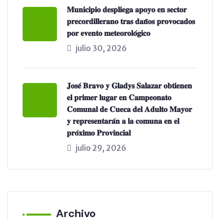
𝐌𝐮𝐧𝐢𝐜𝐢𝐩𝐢𝐨 𝐝𝐞𝐬𝐩𝐥𝐢𝐞𝐠𝐚 𝐚𝐩𝐨𝐲𝐨 𝐞𝐧 𝐬𝐞𝐜𝐭𝐨𝐫
𝐩𝐫𝐞𝐜𝐨𝐫𝐝𝐢𝐥𝐥𝐞𝐫𝐚𝐧𝐨 𝐭𝐫𝐚𝐬 𝐝𝐚𝐧̃𝐨𝐬 𝐩𝐫𝐨𝐯𝐨𝐜𝐚𝐝𝐨𝐬
𝐩𝐨𝐫 𝐞𝐯𝐞𝐧𝐭𝐨 𝐦𝐞𝐭𝐞𝐨𝐫𝐨𝐥𝐨́𝐠𝐢𝐜𝐨
julio 30, 2026
𝐉𝐨𝐬𝐞́ 𝐁𝐫𝐚𝐯𝐨 𝐲 𝐆𝐥𝐚𝐝𝐲𝐬 𝐒𝐚𝐥𝐚𝐳𝐚𝐫 𝐨𝐛𝐭𝐢𝐞𝐧𝐞𝐧
𝐞𝐥 𝐩𝐫𝐢𝐦𝐞𝐫 𝐥𝐮𝐠𝐚𝐫 𝐞𝐧 𝐂𝐚𝐦𝐩𝐞𝐨𝐧𝐚𝐭𝐨
𝐂𝐨𝐦𝐮𝐧𝐚𝐥 𝐝𝐞 𝐂𝐮𝐞𝐜𝐚 𝐝𝐞𝐥 𝐀𝐝𝐮𝐥𝐭𝐨 𝐌𝐚𝐲𝐨𝐫
𝐲 𝐫𝐞𝐩𝐫𝐞𝐬𝐞𝐧𝐭𝐚𝐫𝐚́𝐧 𝐚 𝐥𝐚 𝐜𝐨𝐦𝐮𝐧𝐚 𝐞𝐧 𝐞𝐥
𝐩𝐫𝐨́𝐱𝐢𝐦𝐨 𝐏𝐫𝐨𝐯𝐢𝐧𝐜𝐢𝐚𝐥
julio 29, 2026
Archivo