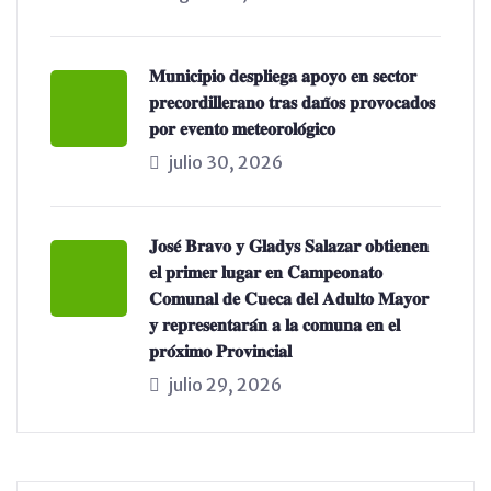
𝐌𝐮𝐧𝐢𝐜𝐢𝐩𝐢𝐨 𝐝𝐞𝐬𝐩𝐥𝐢𝐞𝐠𝐚 𝐚𝐩𝐨𝐲𝐨 𝐞𝐧 𝐬𝐞𝐜𝐭𝐨𝐫
𝐩𝐫𝐞𝐜𝐨𝐫𝐝𝐢𝐥𝐥𝐞𝐫𝐚𝐧𝐨 𝐭𝐫𝐚𝐬 𝐝𝐚𝐧̃𝐨𝐬 𝐩𝐫𝐨𝐯𝐨𝐜𝐚𝐝𝐨𝐬
𝐩𝐨𝐫 𝐞𝐯𝐞𝐧𝐭𝐨 𝐦𝐞𝐭𝐞𝐨𝐫𝐨𝐥𝐨́𝐠𝐢𝐜𝐨
julio 30, 2026
𝐉𝐨𝐬𝐞́ 𝐁𝐫𝐚𝐯𝐨 𝐲 𝐆𝐥𝐚𝐝𝐲𝐬 𝐒𝐚𝐥𝐚𝐳𝐚𝐫 𝐨𝐛𝐭𝐢𝐞𝐧𝐞𝐧
𝐞𝐥 𝐩𝐫𝐢𝐦𝐞𝐫 𝐥𝐮𝐠𝐚𝐫 𝐞𝐧 𝐂𝐚𝐦𝐩𝐞𝐨𝐧𝐚𝐭𝐨
𝐂𝐨𝐦𝐮𝐧𝐚𝐥 𝐝𝐞 𝐂𝐮𝐞𝐜𝐚 𝐝𝐞𝐥 𝐀𝐝𝐮𝐥𝐭𝐨 𝐌𝐚𝐲𝐨𝐫
𝐲 𝐫𝐞𝐩𝐫𝐞𝐬𝐞𝐧𝐭𝐚𝐫𝐚́𝐧 𝐚 𝐥𝐚 𝐜𝐨𝐦𝐮𝐧𝐚 𝐞𝐧 𝐞𝐥
𝐩𝐫𝐨́𝐱𝐢𝐦𝐨 𝐏𝐫𝐨𝐯𝐢𝐧𝐜𝐢𝐚𝐥
julio 29, 2026