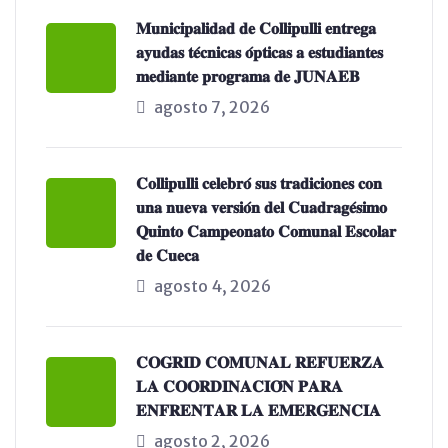
𝐌𝐮𝐧𝐢𝐜𝐢𝐩𝐚𝐥𝐢𝐝𝐚𝐝 𝐝𝐞 𝐂𝐨𝐥𝐥𝐢𝐩𝐮𝐥𝐥𝐢 𝐞𝐧𝐭𝐫𝐞𝐠𝐚
𝐚𝐲𝐮𝐝𝐚𝐬 𝐭𝐞́𝐜𝐧𝐢𝐜𝐚𝐬 𝐨́𝐩𝐭𝐢𝐜𝐚𝐬 𝐚 𝐞𝐬𝐭𝐮𝐝𝐢𝐚𝐧𝐭𝐞𝐬
𝐦𝐞𝐝𝐢𝐚𝐧𝐭𝐞 𝐩𝐫𝐨𝐠𝐫𝐚𝐦𝐚 𝐝𝐞 𝐉𝐔𝐍𝐀𝐄𝐁
agosto 7, 2026
𝐂𝐨𝐥𝐥𝐢𝐩𝐮𝐥𝐥𝐢 𝐜𝐞𝐥𝐞𝐛𝐫𝐨́ 𝐬𝐮𝐬 𝐭𝐫𝐚𝐝𝐢𝐜𝐢𝐨𝐧𝐞𝐬 𝐜𝐨𝐧
𝐮𝐧𝐚 𝐧𝐮𝐞𝐯𝐚 𝐯𝐞𝐫𝐬𝐢𝐨́𝐧 𝐝𝐞𝐥 𝐂𝐮𝐚𝐝𝐫𝐚𝐠𝐞́𝐬𝐢𝐦𝐨
𝐐𝐮𝐢𝐧𝐭𝐨 𝐂𝐚𝐦𝐩𝐞𝐨𝐧𝐚𝐭𝐨 𝐂𝐨𝐦𝐮𝐧𝐚𝐥 𝐄𝐬𝐜𝐨𝐥𝐚𝐫
𝐝𝐞 𝐂𝐮𝐞𝐜𝐚
agosto 4, 2026
𝐂𝐎𝐆𝐑𝐈𝐃 𝐂𝐎𝐌𝐔𝐍𝐀𝐋 𝐑𝐄𝐅𝐔𝐄𝐑𝐙𝐀
𝐋𝐀 𝐂𝐎𝐎𝐑𝐃𝐈𝐍𝐀𝐂𝐈𝐎́𝐍 𝐏𝐀𝐑𝐀
𝐄𝐍𝐅𝐑𝐄𝐍𝐓𝐀𝐑 𝐋𝐀 𝐄𝐌𝐄𝐑𝐆𝐄𝐍𝐂𝐈𝐀
agosto 2, 2026