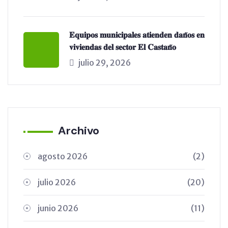
𝐄𝐪𝐮𝐢𝐩𝐨𝐬 𝐦𝐮𝐧𝐢𝐜𝐢𝐩𝐚𝐥𝐞𝐬 𝐚𝐭𝐢𝐞𝐧𝐝𝐞𝐧 𝐝𝐚𝐧̃𝐨𝐬 𝐞𝐧
𝐯𝐢𝐯𝐢𝐞𝐧𝐝𝐚𝐬 𝐝𝐞𝐥 𝐬𝐞𝐜𝐭𝐨𝐫 𝐄𝐥 𝐂𝐚𝐬𝐭𝐚𝐧̃𝐨
julio 29, 2026
Archivo
agosto 2026
(2)
julio 2026
(20)
junio 2026
(11)