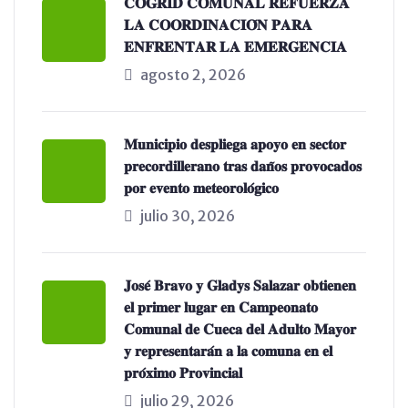
𝐂𝐎𝐆𝐑𝐈𝐃 𝐂𝐎𝐌𝐔𝐍𝐀𝐋 𝐑𝐄𝐅𝐔𝐄𝐑𝐙𝐀
𝐋𝐀 𝐂𝐎𝐎𝐑𝐃𝐈𝐍𝐀𝐂𝐈𝐎́𝐍 𝐏𝐀𝐑𝐀
𝐄𝐍𝐅𝐑𝐄𝐍𝐓𝐀𝐑 𝐋𝐀 𝐄𝐌𝐄𝐑𝐆𝐄𝐍𝐂𝐈𝐀
agosto 2, 2026
𝐌𝐮𝐧𝐢𝐜𝐢𝐩𝐢𝐨 𝐝𝐞𝐬𝐩𝐥𝐢𝐞𝐠𝐚 𝐚𝐩𝐨𝐲𝐨 𝐞𝐧 𝐬𝐞𝐜𝐭𝐨𝐫
𝐩𝐫𝐞𝐜𝐨𝐫𝐝𝐢𝐥𝐥𝐞𝐫𝐚𝐧𝐨 𝐭𝐫𝐚𝐬 𝐝𝐚𝐧̃𝐨𝐬 𝐩𝐫𝐨𝐯𝐨𝐜𝐚𝐝𝐨𝐬
𝐩𝐨𝐫 𝐞𝐯𝐞𝐧𝐭𝐨 𝐦𝐞𝐭𝐞𝐨𝐫𝐨𝐥𝐨́𝐠𝐢𝐜𝐨
julio 30, 2026
𝐉𝐨𝐬𝐞́ 𝐁𝐫𝐚𝐯𝐨 𝐲 𝐆𝐥𝐚𝐝𝐲𝐬 𝐒𝐚𝐥𝐚𝐳𝐚𝐫 𝐨𝐛𝐭𝐢𝐞𝐧𝐞𝐧
𝐞𝐥 𝐩𝐫𝐢𝐦𝐞𝐫 𝐥𝐮𝐠𝐚𝐫 𝐞𝐧 𝐂𝐚𝐦𝐩𝐞𝐨𝐧𝐚𝐭𝐨
𝐂𝐨𝐦𝐮𝐧𝐚𝐥 𝐝𝐞 𝐂𝐮𝐞𝐜𝐚 𝐝𝐞𝐥 𝐀𝐝𝐮𝐥𝐭𝐨 𝐌𝐚𝐲𝐨𝐫
𝐲 𝐫𝐞𝐩𝐫𝐞𝐬𝐞𝐧𝐭𝐚𝐫𝐚́𝐧 𝐚 𝐥𝐚 𝐜𝐨𝐦𝐮𝐧𝐚 𝐞𝐧 𝐞𝐥
𝐩𝐫𝐨́𝐱𝐢𝐦𝐨 𝐏𝐫𝐨𝐯𝐢𝐧𝐜𝐢𝐚𝐥
julio 29, 2026