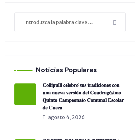
Noticias Populares
𝐂𝐨𝐥𝐥𝐢𝐩𝐮𝐥𝐥𝐢 𝐜𝐞𝐥𝐞𝐛𝐫𝐨́ 𝐬𝐮𝐬 𝐭𝐫𝐚𝐝𝐢𝐜𝐢𝐨𝐧𝐞𝐬 𝐜𝐨𝐧
𝐮𝐧𝐚 𝐧𝐮𝐞𝐯𝐚 𝐯𝐞𝐫𝐬𝐢𝐨́𝐧 𝐝𝐞𝐥 𝐂𝐮𝐚𝐝𝐫𝐚𝐠𝐞́𝐬𝐢𝐦𝐨
𝐐𝐮𝐢𝐧𝐭𝐨 𝐂𝐚𝐦𝐩𝐞𝐨𝐧𝐚𝐭𝐨 𝐂𝐨𝐦𝐮𝐧𝐚𝐥 𝐄𝐬𝐜𝐨𝐥𝐚𝐫
𝐝𝐞 𝐂𝐮𝐞𝐜𝐚
agosto 4, 2026