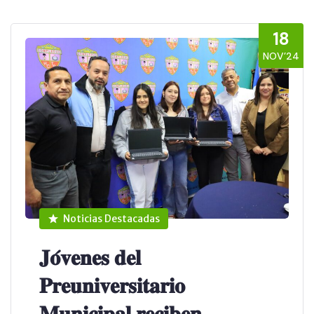
18
NOV’24
Noticias Destacadas
𝐉𝐨́𝐯𝐞𝐧𝐞𝐬 𝐝𝐞𝐥
𝐏𝐫𝐞𝐮𝐧𝐢𝐯𝐞𝐫𝐬𝐢𝐭𝐚𝐫𝐢𝐨
𝐌𝐮𝐧𝐢𝐜𝐢𝐩𝐚𝐥 𝐫𝐞𝐜𝐢𝐛𝐞𝐧