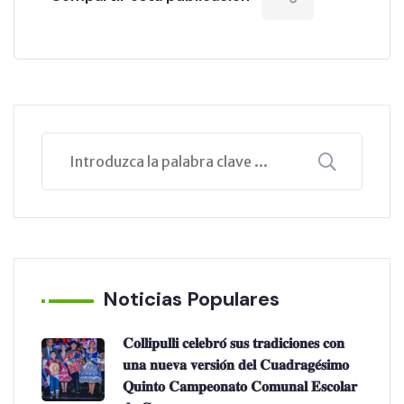
Noticias Populares
𝐂𝐨𝐥𝐥𝐢𝐩𝐮𝐥𝐥𝐢 𝐜𝐞𝐥𝐞𝐛𝐫𝐨́ 𝐬𝐮𝐬 𝐭𝐫𝐚𝐝𝐢𝐜𝐢𝐨𝐧𝐞𝐬 𝐜𝐨𝐧
𝐮𝐧𝐚 𝐧𝐮𝐞𝐯𝐚 𝐯𝐞𝐫𝐬𝐢𝐨́𝐧 𝐝𝐞𝐥 𝐂𝐮𝐚𝐝𝐫𝐚𝐠𝐞́𝐬𝐢𝐦𝐨
𝐐𝐮𝐢𝐧𝐭𝐨 𝐂𝐚𝐦𝐩𝐞𝐨𝐧𝐚𝐭𝐨 𝐂𝐨𝐦𝐮𝐧𝐚𝐥 𝐄𝐬𝐜𝐨𝐥𝐚𝐫