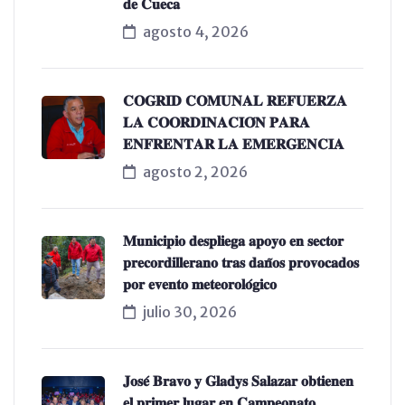
𝐝𝐞 𝐂𝐮𝐞𝐜𝐚
agosto 4, 2026
𝐂𝐎𝐆𝐑𝐈𝐃 𝐂𝐎𝐌𝐔𝐍𝐀𝐋 𝐑𝐄𝐅𝐔𝐄𝐑𝐙𝐀
𝐋𝐀 𝐂𝐎𝐎𝐑𝐃𝐈𝐍𝐀𝐂𝐈𝐎́𝐍 𝐏𝐀𝐑𝐀
𝐄𝐍𝐅𝐑𝐄𝐍𝐓𝐀𝐑 𝐋𝐀 𝐄𝐌𝐄𝐑𝐆𝐄𝐍𝐂𝐈𝐀
agosto 2, 2026
𝐌𝐮𝐧𝐢𝐜𝐢𝐩𝐢𝐨 𝐝𝐞𝐬𝐩𝐥𝐢𝐞𝐠𝐚 𝐚𝐩𝐨𝐲𝐨 𝐞𝐧 𝐬𝐞𝐜𝐭𝐨𝐫
𝐩𝐫𝐞𝐜𝐨𝐫𝐝𝐢𝐥𝐥𝐞𝐫𝐚𝐧𝐨 𝐭𝐫𝐚𝐬 𝐝𝐚𝐧̃𝐨𝐬 𝐩𝐫𝐨𝐯𝐨𝐜𝐚𝐝𝐨𝐬
𝐩𝐨𝐫 𝐞𝐯𝐞𝐧𝐭𝐨 𝐦𝐞𝐭𝐞𝐨𝐫𝐨𝐥𝐨́𝐠𝐢𝐜𝐨
julio 30, 2026
𝐉𝐨𝐬𝐞́ 𝐁𝐫𝐚𝐯𝐨 𝐲 𝐆𝐥𝐚𝐝𝐲𝐬 𝐒𝐚𝐥𝐚𝐳𝐚𝐫 𝐨𝐛𝐭𝐢𝐞𝐧𝐞𝐧
𝐞𝐥 𝐩𝐫𝐢𝐦𝐞𝐫 𝐥𝐮𝐠𝐚𝐫 𝐞𝐧 𝐂𝐚𝐦𝐩𝐞𝐨𝐧𝐚𝐭𝐨