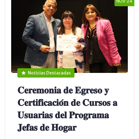
NOV’24
Noticias Destacadas
𝐂𝐞𝐫𝐞𝐦𝐨𝐧𝐢𝐚 𝐝𝐞 𝐄𝐠𝐫𝐞𝐬𝐨 𝐲
𝐂𝐞𝐫𝐭𝐢𝐟𝐢𝐜𝐚𝐜𝐢𝐨́𝐧 𝐝𝐞 𝐂𝐮𝐫𝐬𝐨𝐬 𝐚
𝐔𝐬𝐮𝐚𝐫𝐢𝐚𝐬 𝐝𝐞𝐥 𝐏𝐫𝐨𝐠𝐫𝐚𝐦𝐚
𝐉𝐞𝐟𝐚𝐬 𝐝𝐞 𝐇𝐨𝐠𝐚𝐫