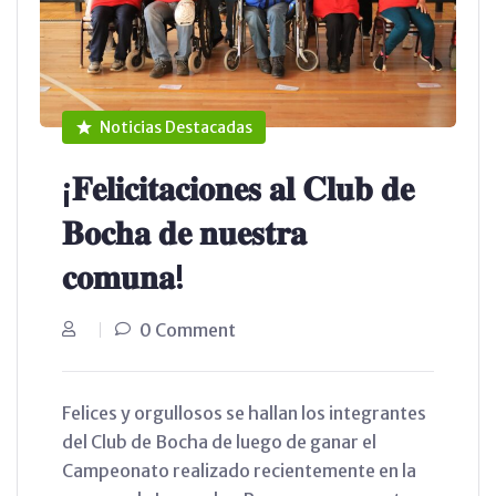
Noticias Destacadas
¡𝐅𝐞𝐥𝐢𝐜𝐢𝐭𝐚𝐜𝐢𝐨𝐧𝐞𝐬 𝐚𝐥 𝐂𝐥𝐮𝐛 𝐝𝐞
𝐁𝐨𝐜𝐡𝐚 𝐝𝐞 𝐧𝐮𝐞𝐬𝐭𝐫𝐚
𝐜𝐨𝐦𝐮𝐧𝐚!
0 Comment
Felices y orgullosos se hallan los integrantes
del Club de Bocha de luego de ganar el
Campeonato realizado recientemente en la