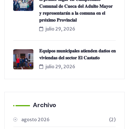
𝐂𝐨𝐦𝐮𝐧𝐚𝐥 𝐝𝐞 𝐂𝐮𝐞𝐜𝐚 𝐝𝐞𝐥 𝐀𝐝𝐮𝐥𝐭𝐨 𝐌𝐚𝐲𝐨𝐫
𝐲 𝐫𝐞𝐩𝐫𝐞𝐬𝐞𝐧𝐭𝐚𝐫𝐚́𝐧 𝐚 𝐥𝐚 𝐜𝐨𝐦𝐮𝐧𝐚 𝐞𝐧 𝐞𝐥
𝐩𝐫𝐨́𝐱𝐢𝐦𝐨 𝐏𝐫𝐨𝐯𝐢𝐧𝐜𝐢𝐚𝐥
julio 29, 2026
𝐄𝐪𝐮𝐢𝐩𝐨𝐬 𝐦𝐮𝐧𝐢𝐜𝐢𝐩𝐚𝐥𝐞𝐬 𝐚𝐭𝐢𝐞𝐧𝐝𝐞𝐧 𝐝𝐚𝐧̃𝐨𝐬 𝐞𝐧
𝐯𝐢𝐯𝐢𝐞𝐧𝐝𝐚𝐬 𝐝𝐞𝐥 𝐬𝐞𝐜𝐭𝐨𝐫 𝐄𝐥 𝐂𝐚𝐬𝐭𝐚𝐧̃𝐨
julio 29, 2026
Archivo
agosto 2026
(2)