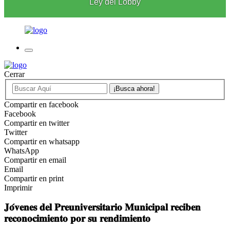
Ley del Lobby
Cerrar
Compartir en facebook
Facebook
Compartir en twitter
Twitter
Compartir en whatsapp
WhatsApp
Compartir en email
Email
Compartir en print
Imprimir
𝐉𝐨́𝐯𝐞𝐧𝐞𝐬 𝐝𝐞𝐥 𝐏𝐫𝐞𝐮𝐧𝐢𝐯𝐞𝐫𝐬𝐢𝐭𝐚𝐫𝐢𝐨 𝐌𝐮𝐧𝐢𝐜𝐢𝐩𝐚𝐥 𝐫𝐞𝐜𝐢𝐛𝐞𝐧
𝐫𝐞𝐜𝐨𝐧𝐨𝐜𝐢𝐦𝐢𝐞𝐧𝐭𝐨 𝐩𝐨𝐫 𝐬𝐮 𝐫𝐞𝐧𝐝𝐢𝐦𝐢𝐞𝐧𝐭𝐨