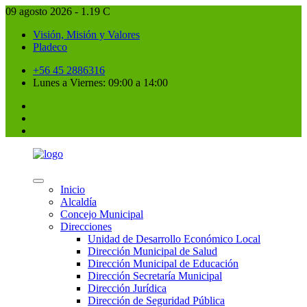
09 agosto 2026 - 1.19 C
Visión, Misión y Valores
Pladeco
+56 45 2886316
Lunes a Viernes: 09:00 a 14:00
Inicio
Alcaldía
Concejo Municipal
Direcciones
Unidad de Desarrollo Económico Local
Dirección Municipal de Salud
Dirección Municipal de Educación
Dirección Secretaría Municipal
Dirección Jurídica
Dirección de Seguridad Pública