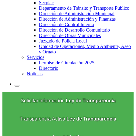
Secplac
Departamento de Tránsito y Transporte Público
Dirección de Administración Municipal
Dirección de Administración y Finanzas
Dirección de Control Interno
Dirección de Desarrollo Comunitario
Dirección de Obras Municipales
Juzgado de Policía Local
Unidad de Operaciones, Medio Ambiente, Aseo
y Ornato
Servicios
Permiso de Circulación 2025
Directorio
Noticias
Solicitar información
Ley de Transparencia
Transparencia Activa
Ley de Transparencia