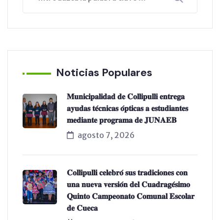
Noticias Populares
𝐌𝐮𝐧𝐢𝐜𝐢𝐩𝐚𝐥𝐢𝐝𝐚𝐝 𝐝𝐞 𝐂𝐨𝐥𝐥𝐢𝐩𝐮𝐥𝐥𝐢 𝐞𝐧𝐭𝐫𝐞𝐠𝐚
𝐚𝐲𝐮𝐝𝐚𝐬 𝐭𝐞́𝐜𝐧𝐢𝐜𝐚𝐬 𝐨́𝐩𝐭𝐢𝐜𝐚𝐬 𝐚 𝐞𝐬𝐭𝐮𝐝𝐢𝐚𝐧𝐭𝐞𝐬
𝐦𝐞𝐝𝐢𝐚𝐧𝐭𝐞 𝐩𝐫𝐨𝐠𝐫𝐚𝐦𝐚 𝐝𝐞 𝐉𝐔𝐍𝐀𝐄𝐁
agosto 7, 2026
𝐂𝐨𝐥𝐥𝐢𝐩𝐮𝐥𝐥𝐢 𝐜𝐞𝐥𝐞𝐛𝐫𝐨́ 𝐬𝐮𝐬 𝐭𝐫𝐚𝐝𝐢𝐜𝐢𝐨𝐧𝐞𝐬 𝐜𝐨𝐧
𝐮𝐧𝐚 𝐧𝐮𝐞𝐯𝐚 𝐯𝐞𝐫𝐬𝐢𝐨́𝐧 𝐝𝐞𝐥 𝐂𝐮𝐚𝐝𝐫𝐚𝐠𝐞́𝐬𝐢𝐦𝐨
𝐐𝐮𝐢𝐧𝐭𝐨 𝐂𝐚𝐦𝐩𝐞𝐨𝐧𝐚𝐭𝐨 𝐂𝐨𝐦𝐮𝐧𝐚𝐥 𝐄𝐬𝐜𝐨𝐥𝐚𝐫
𝐝𝐞 𝐂𝐮𝐞𝐜𝐚