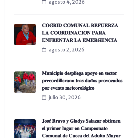
agosto 4, 2026
𝐂𝐎𝐆𝐑𝐈𝐃 𝐂𝐎𝐌𝐔𝐍𝐀𝐋 𝐑𝐄𝐅𝐔𝐄𝐑𝐙𝐀
𝐋𝐀 𝐂𝐎𝐎𝐑𝐃𝐈𝐍𝐀𝐂𝐈𝐎́𝐍 𝐏𝐀𝐑𝐀
𝐄𝐍𝐅𝐑𝐄𝐍𝐓𝐀𝐑 𝐋𝐀 𝐄𝐌𝐄𝐑𝐆𝐄𝐍𝐂𝐈𝐀
agosto 2, 2026
𝐌𝐮𝐧𝐢𝐜𝐢𝐩𝐢𝐨 𝐝𝐞𝐬𝐩𝐥𝐢𝐞𝐠𝐚 𝐚𝐩𝐨𝐲𝐨 𝐞𝐧 𝐬𝐞𝐜𝐭𝐨𝐫
𝐩𝐫𝐞𝐜𝐨𝐫𝐝𝐢𝐥𝐥𝐞𝐫𝐚𝐧𝐨 𝐭𝐫𝐚𝐬 𝐝𝐚𝐧̃𝐨𝐬 𝐩𝐫𝐨𝐯𝐨𝐜𝐚𝐝𝐨𝐬
𝐩𝐨𝐫 𝐞𝐯𝐞𝐧𝐭𝐨 𝐦𝐞𝐭𝐞𝐨𝐫𝐨𝐥𝐨́𝐠𝐢𝐜𝐨
julio 30, 2026
𝐉𝐨𝐬𝐞́ 𝐁𝐫𝐚𝐯𝐨 𝐲 𝐆𝐥𝐚𝐝𝐲𝐬 𝐒𝐚𝐥𝐚𝐳𝐚𝐫 𝐨𝐛𝐭𝐢𝐞𝐧𝐞𝐧
𝐞𝐥 𝐩𝐫𝐢𝐦𝐞𝐫 𝐥𝐮𝐠𝐚𝐫 𝐞𝐧 𝐂𝐚𝐦𝐩𝐞𝐨𝐧𝐚𝐭𝐨
𝐂𝐨𝐦𝐮𝐧𝐚𝐥 𝐝𝐞 𝐂𝐮𝐞𝐜𝐚 𝐝𝐞𝐥 𝐀𝐝𝐮𝐥𝐭𝐨 𝐌𝐚𝐲𝐨𝐫