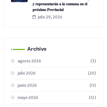
𝐲 𝐫𝐞𝐩𝐫𝐞𝐬𝐞𝐧𝐭𝐚𝐫𝐚́𝐧 𝐚 𝐥𝐚 𝐜𝐨𝐦𝐮𝐧𝐚 𝐞𝐧 𝐞𝐥
𝐩𝐫𝐨́𝐱𝐢𝐦𝐨 𝐏𝐫𝐨𝐯𝐢𝐧𝐜𝐢𝐚𝐥
julio 29, 2026
Archivo
agosto 2026
(3)
julio 2026
(20)
junio 2026
(11)
mayo 2026
(12)