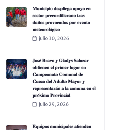
𝐌𝐮𝐧𝐢𝐜𝐢𝐩𝐢𝐨 𝐝𝐞𝐬𝐩𝐥𝐢𝐞𝐠𝐚 𝐚𝐩𝐨𝐲𝐨 𝐞𝐧
𝐬𝐞𝐜𝐭𝐨𝐫 𝐩𝐫𝐞𝐜𝐨𝐫𝐝𝐢𝐥𝐥𝐞𝐫𝐚𝐧𝐨 𝐭𝐫𝐚𝐬
𝐝𝐚𝐧̃𝐨𝐬 𝐩𝐫𝐨𝐯𝐨𝐜𝐚𝐝𝐨𝐬 𝐩𝐨𝐫 𝐞𝐯𝐞𝐧𝐭𝐨
𝐦𝐞𝐭𝐞𝐨𝐫𝐨𝐥𝐨́𝐠𝐢𝐜𝐨
julio 30, 2026
𝐉𝐨𝐬𝐞́ 𝐁𝐫𝐚𝐯𝐨 𝐲 𝐆𝐥𝐚𝐝𝐲𝐬 𝐒𝐚𝐥𝐚𝐳𝐚𝐫
𝐨𝐛𝐭𝐢𝐞𝐧𝐞𝐧 𝐞𝐥 𝐩𝐫𝐢𝐦𝐞𝐫 𝐥𝐮𝐠𝐚𝐫 𝐞𝐧
𝐂𝐚𝐦𝐩𝐞𝐨𝐧𝐚𝐭𝐨 𝐂𝐨𝐦𝐮𝐧𝐚𝐥 𝐝𝐞
𝐂𝐮𝐞𝐜𝐚 𝐝𝐞𝐥 𝐀𝐝𝐮𝐥𝐭𝐨 𝐌𝐚𝐲𝐨𝐫 𝐲
𝐫𝐞𝐩𝐫𝐞𝐬𝐞𝐧𝐭𝐚𝐫𝐚́𝐧 𝐚 𝐥𝐚 𝐜𝐨𝐦𝐮𝐧𝐚 𝐞𝐧 𝐞𝐥
𝐩𝐫𝐨́𝐱𝐢𝐦𝐨 𝐏𝐫𝐨𝐯𝐢𝐧𝐜𝐢𝐚𝐥
julio 29, 2026
𝐄𝐪𝐮𝐢𝐩𝐨𝐬 𝐦𝐮𝐧𝐢𝐜𝐢𝐩𝐚𝐥𝐞𝐬 𝐚𝐭𝐢𝐞𝐧𝐝𝐞𝐧