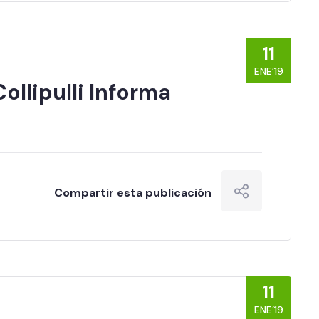
11
ENE’19
ollipulli Informa
Compartir esta publicación
11
ENE’19