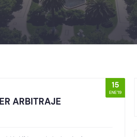
15
ENE’19
ER ARBITRAJE