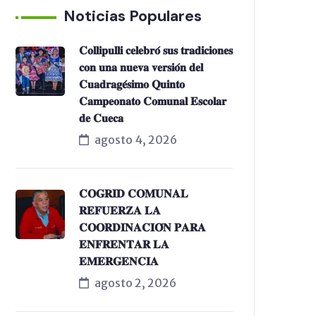
Noticias Populares
𝐂𝐨𝐥𝐥𝐢𝐩𝐮𝐥𝐥𝐢 𝐜𝐞𝐥𝐞𝐛𝐫𝐨́ 𝐬𝐮𝐬 𝐭𝐫𝐚𝐝𝐢𝐜𝐢𝐨𝐧𝐞𝐬
𝐜𝐨𝐧 𝐮𝐧𝐚 𝐧𝐮𝐞𝐯𝐚 𝐯𝐞𝐫𝐬𝐢𝐨́𝐧 𝐝𝐞𝐥
𝐂𝐮𝐚𝐝𝐫𝐚𝐠𝐞́𝐬𝐢𝐦𝐨 𝐐𝐮𝐢𝐧𝐭𝐨
𝐂𝐚𝐦𝐩𝐞𝐨𝐧𝐚𝐭𝐨 𝐂𝐨𝐦𝐮𝐧𝐚𝐥 𝐄𝐬𝐜𝐨𝐥𝐚𝐫
𝐝𝐞 𝐂𝐮𝐞𝐜𝐚
agosto 4, 2026
𝐂𝐎𝐆𝐑𝐈𝐃 𝐂𝐎𝐌𝐔𝐍𝐀𝐋
𝐑𝐄𝐅𝐔𝐄𝐑𝐙𝐀 𝐋𝐀
𝐂𝐎𝐎𝐑𝐃𝐈𝐍𝐀𝐂𝐈𝐎́𝐍 𝐏𝐀𝐑𝐀
𝐄𝐍𝐅𝐑𝐄𝐍𝐓𝐀𝐑 𝐋𝐀
𝐄𝐌𝐄𝐑𝐆𝐄𝐍𝐂𝐈𝐀
agosto 2, 2026