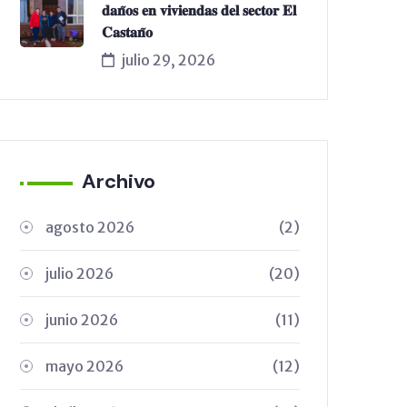
𝐝𝐚𝐧̃𝐨𝐬 𝐞𝐧 𝐯𝐢𝐯𝐢𝐞𝐧𝐝𝐚𝐬 𝐝𝐞𝐥 𝐬𝐞𝐜𝐭𝐨𝐫 𝐄𝐥
𝐂𝐚𝐬𝐭𝐚𝐧̃𝐨
julio 29, 2026
Archivo
agosto 2026
(2)
julio 2026
(20)
junio 2026
(11)
mayo 2026
(12)