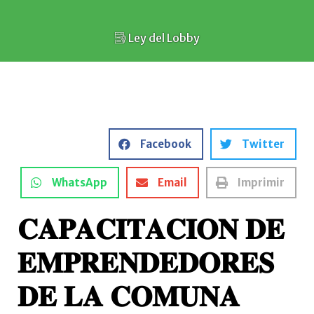
Ley del Lobby
Facebook
Twitter
WhatsApp
Email
Imprimir
𝐂𝐀𝐏𝐀𝐂𝐈𝐓𝐀𝐂𝐈𝐎𝐍 𝐃𝐄
𝐄𝐌𝐏𝐑𝐄𝐍𝐃𝐄𝐃𝐎𝐑𝐄𝐒
𝐃𝐄 𝐋𝐀 𝐂𝐎𝐌𝐔𝐍𝐀