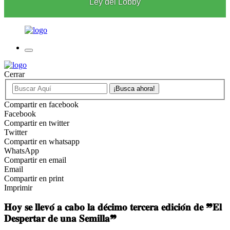
Ley del Lobby
Cerrar
Compartir en facebook
Facebook
Compartir en twitter
Twitter
Compartir en whatsapp
WhatsApp
Compartir en email
Email
Compartir en print
Imprimir
𝐇𝐨𝐲 𝐬𝐞 𝐥𝐥𝐞𝐯𝐨́ 𝐚 𝐜𝐚𝐛𝐨 𝐥𝐚 𝐝𝐞́𝐜𝐢𝐦𝐨 𝐭𝐞𝐫𝐜𝐞𝐫𝐚 𝐞𝐝𝐢𝐜𝐢𝐨́𝐧 𝐝𝐞 ❞𝐄𝐥
𝐃𝐞𝐬𝐩𝐞𝐫𝐭𝐚𝐫 𝐝𝐞 𝐮𝐧𝐚 𝐒𝐞𝐦𝐢𝐥𝐥𝐚❞