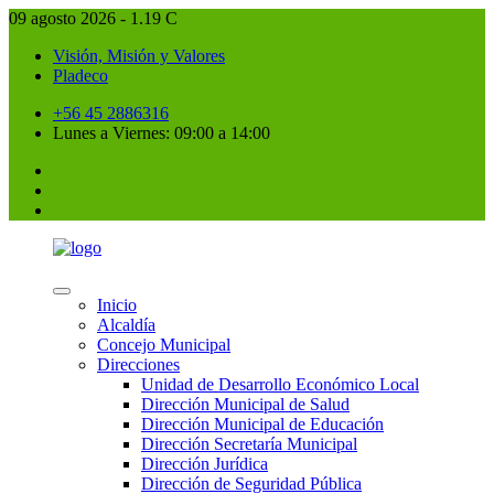
09 agosto 2026 - 1.19 C
Visión, Misión y Valores
Pladeco
+56 45 2886316
Lunes a Viernes: 09:00 a 14:00
Inicio
Alcaldía
Concejo Municipal
Direcciones
Unidad de Desarrollo Económico Local
Dirección Municipal de Salud
Dirección Municipal de Educación
Dirección Secretaría Municipal
Dirección Jurídica
Dirección de Seguridad Pública