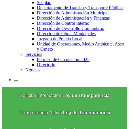
Secplac
Departamento de Tránsito y Transporte Público
Dirección de Administración Municipal
Dirección de Administración y Finanzas
Dirección de Control Interno
Dirección de Desarrollo Comunitario
Dirección de Obras Municipales
Juzgado de Policía Local
Unidad de Operaciones, Medio Ambiente, Aseo
y Ornato
Servicios
Permiso de Circulación 2025
Directorio
Noticias
Solicitar información
Ley de Transparencia
Transparencia Activa
Ley de Transparencia