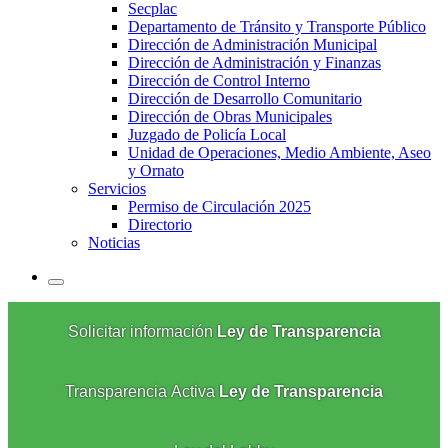
Secplac
Departamento de Tránsito y Transporte Público
Dirección de Administración Municipal
Dirección de Administración y Finanzas
Dirección de Control Interno
Dirección de Desarrollo Comunitario
Dirección de Obras Municipales
Juzgado de Policía Local
Unidad de Operaciones, Medio Ambiente, Aseo
y Ornato
Servicios
Permiso de Circulación 2025
Directorio
Noticias
Solicitar información
Ley de Transparencia
Transparencia Activa
Ley de Transparencia