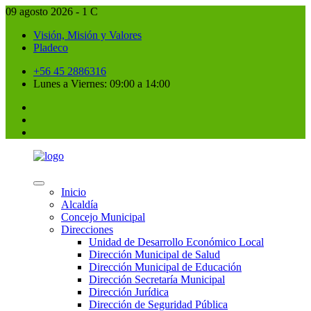
09 agosto 2026 - 1 C
Visión, Misión y Valores
Pladeco
+56 45 2886316
Lunes a Viernes: 09:00 a 14:00
Inicio
Alcaldía
Concejo Municipal
Direcciones
Unidad de Desarrollo Económico Local
Dirección Municipal de Salud
Dirección Municipal de Educación
Dirección Secretaría Municipal
Dirección Jurídica
Dirección de Seguridad Pública