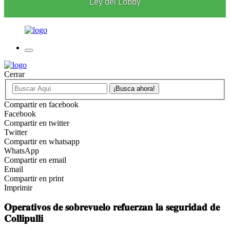
Ley del Lobby
Cerrar
Compartir en facebook
Facebook
Compartir en twitter
Twitter
Compartir en whatsapp
WhatsApp
Compartir en email
Email
Compartir en print
Imprimir
𝐎𝐩𝐞𝐫𝐚𝐭𝐢𝐯𝐨𝐬 𝐝𝐞 𝐬𝐨𝐛𝐫𝐞𝐯𝐮𝐞𝐥𝐨 𝐫𝐞𝐟𝐮𝐞𝐫𝐳𝐚𝐧 𝐥𝐚 𝐬𝐞𝐠𝐮𝐫𝐢𝐝𝐚𝐝 𝐝𝐞
𝐂𝐨𝐥𝐥𝐢𝐩𝐮𝐥𝐥𝐢