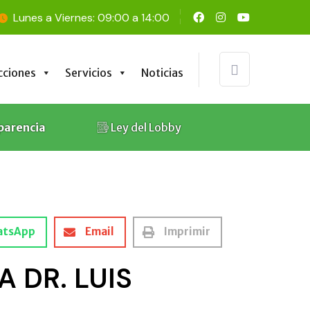
Lunes a Viernes: 09:00 a 14:00
cciones
Servicios
Noticias
cciones
Servicios
Noticias
parencia
Ley del Lobby
atsApp
Email
Imprimir
 DR. LUIS