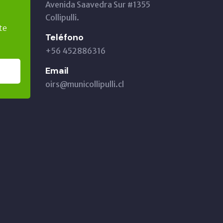
Avenida Saavedra Sur #1355
Collipulli.
te
Teléfono
+56 452886316
Email
oirs@municollipulli.cl