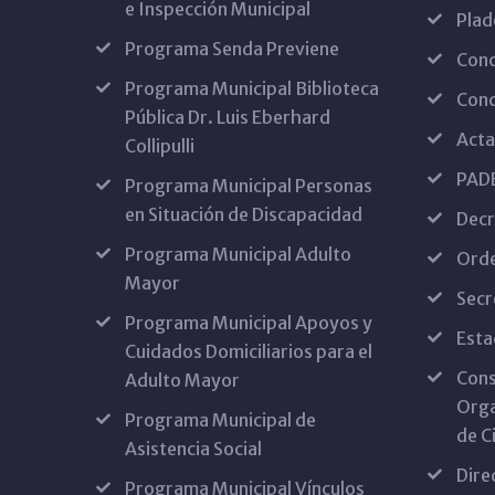
e Inspección Municipal
Plad
Programa Senda Previene
Conc
Programa Municipal Biblioteca
Conc
Pública Dr. Luis Eberhard
Acta
Collipulli
PAD
Programa Municipal Personas
en Situación de Discapacidad
Decr
Programa Municipal Adulto
Ord
Mayor
Secr
Programa Municipal Apoyos y
Esta
Cuidados Domiciliarios para el
Cons
Adulto Mayor
Orga
Programa Municipal de
de Ci
Asistencia Social
Dire
Programa Municipal Vínculos