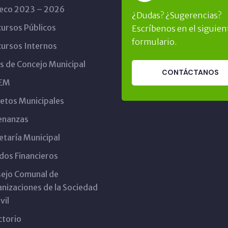
eco 2023 – 2026
¿Dudas? ¿Sugerencias?
ursos Públicos
Escríbenos en el siguien
formulario.
ursos Internos
s de Concejo Municipal
CONTÁCTANOS
EM
etos Municipales
enanzas
etaría Municipal
dos Financieros
ejo Comunal de
nizaciones de la Sociedad
vil
ctorio