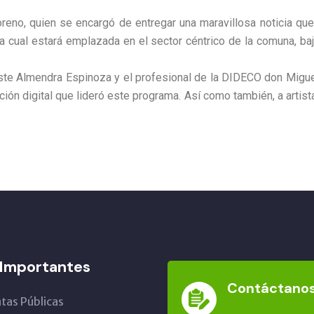
no, quien se encargó de entregar una maravillosa noticia que
 la cual estará emplazada en el sector céntrico de la comuna, baj
leste Almendra Espinoza y el profesional de la DIDECO don Migu
ción digital que lideró este programa. Así como también, a artis
 Importantes
Contáctano
tas Públicas