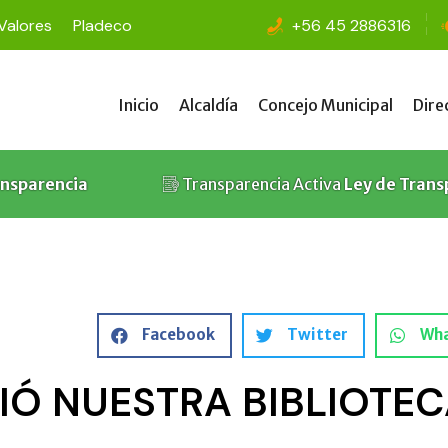
 Valores
Pladeco
+56 45 2886316
Inicio
Alcaldía
Concejo Municipal
Dire
Inicio
Alcaldía
Concejo Municipal
Dire
ansparencia
Transparencia Activa
Ley de Trans
Facebook
Twitter
Wh
Ó NUESTRA BIBLIOTECA